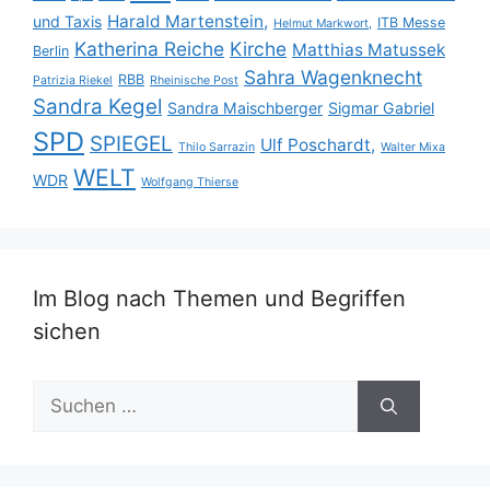
Harald Martenstein,
und Taxis
ITB Messe
Helmut Markwort,
Katherina Reiche
Kirche
Matthias Matussek
Berlin
Sahra Wagenknecht
RBB
Patrizia Riekel
Rheinische Post
Sandra Kegel
Sandra Maischberger
Sigmar Gabriel
SPD
SPIEGEL
Ulf Poschardt,
Thilo Sarrazin
Walter Mixa
WELT
WDR
Wolfgang Thierse
Im Blog nach Themen und Begriffen
sichen
Suche
nach: