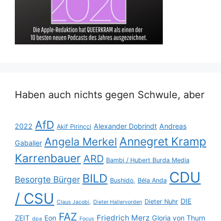
Haben auch nichts gegen Schwule, aber
AfD
2022
Alexander Dobrindt
Andreas
Akif Pirinçci
Annegret Kramp
Angela Merkel
Gabalier
Karrenbauer
ARD
Bambi / Hubert Burda Media
CDU
BILD
Besorgte Bürger
Bushido,
Béla Anda
/ CSU
DIE
Dieter Nuhr
Claus Jacobi,
Dieter Hallervorden
FAZ
Friedrich Merz
ZEIT
Eon
Gloria von Thurn
dpa
Focus