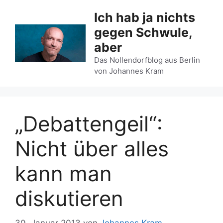
Zum
Ich hab ja nichts
Inhalt
gegen Schwule,
springen
aber
Das Nollendorfblog aus Berlin
von Johannes Kram
„Debattengeil“:
Nicht über alles
kann man
diskutieren
30. Januar 2013
von
Johannes Kram