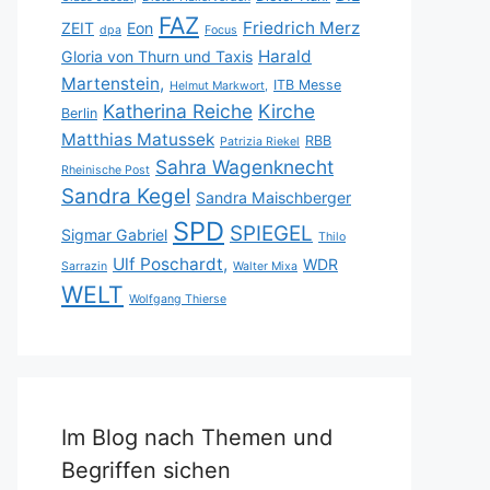
FAZ
Friedrich Merz
ZEIT
Eon
dpa
Focus
Harald
Gloria von Thurn und Taxis
Martenstein,
ITB Messe
Helmut Markwort,
Katherina Reiche
Kirche
Berlin
Matthias Matussek
RBB
Patrizia Riekel
Sahra Wagenknecht
Rheinische Post
Sandra Kegel
Sandra Maischberger
SPD
SPIEGEL
Sigmar Gabriel
Thilo
Ulf Poschardt,
WDR
Sarrazin
Walter Mixa
WELT
Wolfgang Thierse
Im Blog nach Themen und
Begriffen sichen