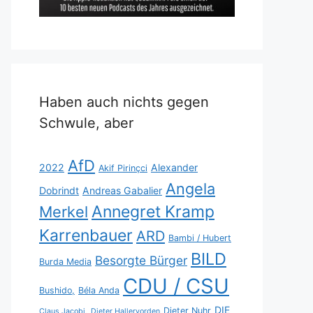
Haben auch nichts gegen
Schwule, aber
AfD
2022
Alexander
Akif Pirinçci
Angela
Dobrindt
Andreas Gabalier
Annegret Kramp
Merkel
Karrenbauer
ARD
Bambi / Hubert
BILD
Besorgte Bürger
Burda Media
CDU / CSU
Bushido,
Béla Anda
DIE
Dieter Nuhr
Claus Jacobi,
Dieter Hallervorden