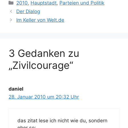
Kategorien
2010
,
Hauptstadt
,
Parteien und Politik
Der Dialog
Im Keller von Welt.de
3 Gedanken zu
„Zivilcourage“
daniel
28. Januar 2010 um 20:32 Uhr
das zitat lese ich nicht wie du, sondern
eher so: