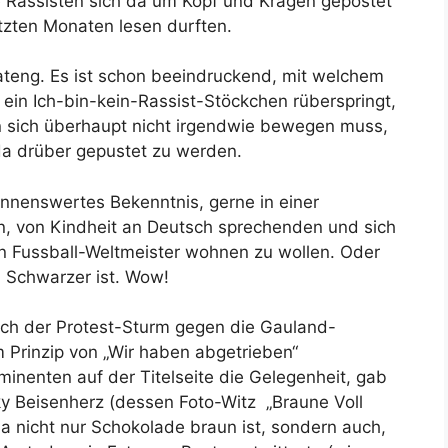
 Rassisten sich da um Kopf und Kragen gepostet
etzten Monaten lesen durften.
teng. Es ist schon beeindruckend, mit welchem
ein Ich-bin-kein-Rassist-Stöckchen rüberspringt,
n sich überhaupt nicht irgendwie bewegen muss,
da drüber gepustet zu werden.
nennenswertes Bekenntnis, gerne in einer
, von Kindheit an Deutsch sprechenden und sich
Fussball-Weltmeister wohnen zu wollen. Oder
 Schwarzer ist. Wow!
ich der Protest-Sturm gegen die Gauland-
 Prinzip von „Wir haben abgetrieben“
inenten auf der Titelseite die Gelegenheit, gab
ky Beisenherz (dessen Foto-Witz „Braune Voll
ja nicht nur Schokolade braun ist, sondern auch,