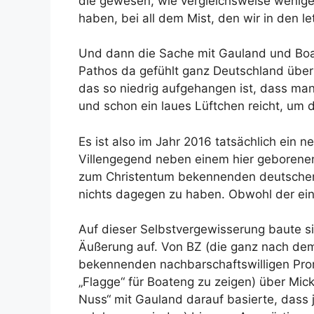
die gewesen, wie vergleichsweise wenige
haben, bei all dem Mist, den wir in den l
Und dann die Sache mit Gauland und Boa
Pathos da gefühlt ganz Deutschland über 
das so niedrig aufgehangen ist, dass ma
und schon ein laues Lüftchen reicht, um 
Es ist also im Jahr 2016 tatsächlich ein 
Villengegend neben einem hier geborenen
zum Christentum bekennenden deutschen 
nichts dagegen zu haben. Obwohl der ein
Auf dieser Selbstvergewisserung baute s
Äußerung auf. Von BZ (die ganz nach dem
bekennenden nachbarschaftswilligen Prom
„Flagge“ für Boateng zu zeigen) über Mic
Nuss“ mit Gauland darauf basierte, dass 