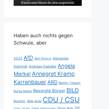
Haben auch nichts gegen
Schwule, aber
AfD
2022
Alexander
Akif Pirinçci
Angela
Dobrindt
Andreas Gabalier
Annegret Kramp
Merkel
Karrenbauer
ARD
Bambi / Hubert
BILD
Besorgte Bürger
Burda Media
CDU / CSU
Bushido,
Béla Anda
DIE
Dieter Nuhr
Claus Jacobi,
Dieter Hallervorden