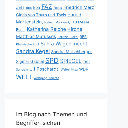
FAZ
Friedrich Merz
ZEIT
Eon
dpa
Focus
Harald
Gloria von Thurn und Taxis
Martenstein,
ITB Messe
Helmut Markwort,
Katherina Reiche
Kirche
Berlin
Matthias Matussek
RBB
Patrizia Riekel
Sahra Wagenknecht
Rheinische Post
Sandra Kegel
Sandra Maischberger
SPD
SPIEGEL
Sigmar Gabriel
Thilo
Ulf Poschardt,
WDR
Sarrazin
Walter Mixa
WELT
Wolfgang Thierse
Im Blog nach Themen und
Begriffen sichen