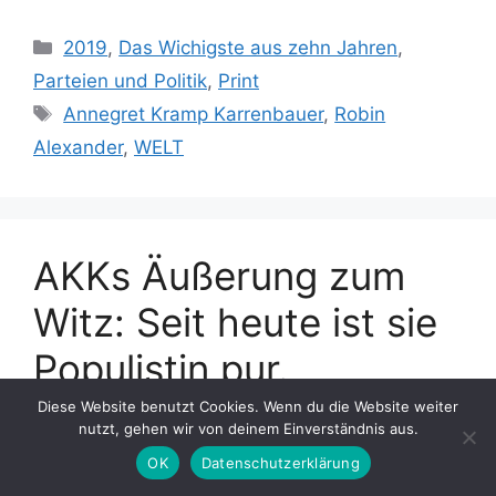
Kategorien
2019
,
Das Wichigste aus zehn Jahren
,
Parteien und Politik
,
Print
Schlagwörter
Annegret Kramp Karrenbauer
,
Robin
Alexander
,
WELT
AKKs Äußerung zum
Witz: Seit heute ist sie
Populistin pur.
Diese Website benutzt Cookies. Wenn du die Website weiter
6. März 2019
von
Johannes Kram
nutzt, gehen wir von deinem Einverständnis aus.
OK
Datenschutzerklärung