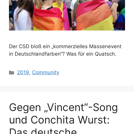
Der CSD bloß ein „kommerzielles Massenevent
in Deutschlandfarben“? Was für ein Quatsch.
Kategorien
2019
,
Community
Gegen „Vincent“-Song
und Conchita Wurst:
Das deutsche