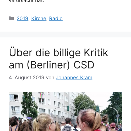
verursacht hat.
Kategorien
2019
,
Kirche
,
Radio
Über die billige Kritik
am (Berliner) CSD
4. August 2019
von
Johannes Kram