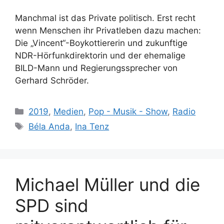
Manchmal ist das Private politisch. Erst recht
wenn Menschen ihr Privatleben dazu machen:
Die „Vincent“-Boykottiererin und zukunftige
NDR-Hörfunkdirektorin und der ehemalige
BILD-Mann und Regierungssprecher von
Gerhard Schröder.
Kategorien
2019
,
Medien
,
Pop - Musik - Show
,
Radio
Schlagwörter
Béla Anda
,
Ina Tenz
Michael Müller und die
SPD sind