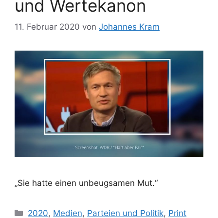
und Wertekanon
11. Februar 2020
von
Johannes Kram
„Sie hatte einen unbeugsamen Mut.“
Kategorien
2020
,
Medien
,
Parteien und Politik
,
Print