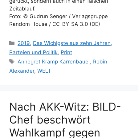
gerückt, sondern auch in einen falschen
Zeitablauf.
Foto: © Gudrun Senger / Verlagsgruppe
Random House / CC-BY-SA 3.0 (DE)
Kategorien
2019
,
Das Wichigste aus zehn Jahren
,
Parteien und Politik
,
Print
Schlagwörter
Annegret Kramp Karrenbauer
,
Robin
Alexander
,
WELT
Nach AKK-Witz: BILD-
Chef beschwört
Wahlkampf gegen