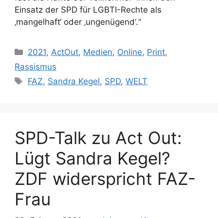
Einsatz der SPD für LGBTI-Rechte als
‚mangelhaft‘ oder ‚ungenügend‘.“
Kategorien
2021
,
ActOut
,
Medien
,
Online
,
Print
,
Rassismus
Schlagwörter
FAZ
,
Sandra Kegel
,
SPD
,
WELT
SPD-Talk zu Act Out:
Lügt Sandra Kegel?
ZDF widerspricht FAZ-
Frau