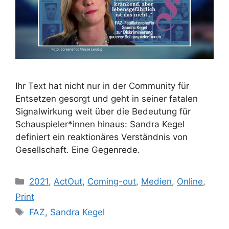
Ihr Text hat nicht nur in der Community für
Entsetzen gesorgt und geht in seiner fatalen
Signalwirkung weit über die Bedeutung für
Schauspieler*innen hinaus: Sandra Kegel
definiert ein reaktionäres Verständnis von
Gesellschaft. Eine Gegenrede.
Kategorien
2021
,
ActOut
,
Coming-out
,
Medien
,
Online
,
Print
Schlagwörter
FAZ
,
Sandra Kegel