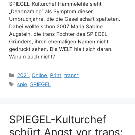
SPIEGEL-Kulturchef Hammelehle sieht
„Deadnaming“ als Symptom dieser
Umbruchjahre, die die Gesellschaft spalteten.
Dabei wollte schon 2007 Maria Sabine
Augstein, die trans Tochter des SPIEGEL-
Gründers, ihren ehemaligen Namen nicht
gedruckt sehen. Die WELT hielt sich daran.
Warum auch nicht?
Kategorien
2021
,
Online
,
Print
,
trans*
Schlagwörter
spie
,
SPIEGEL
SPIEGEL-Kulturchef
schürt Angst vor trans: