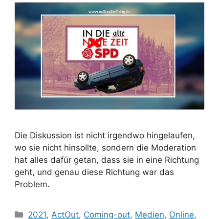
Die Diskussion ist nicht irgendwo hingelaufen,
wo sie nicht hinsollte, sondern die Moderation
hat alles dafür getan, dass sie in eine Richtung
geht, und genau diese Richtung war das
Problem.
Kategorien
2021
,
ActOut
,
Coming-out
,
Medien
,
Online
,