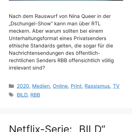
Nach dem Rauswurf von Nina Queer in der
„Dschungel-Show“ kann man über RTL
meckern. Aber warum sollten bei einem
Unterhaltungsformat eines Privatsenders
ethische Standards gelten, die sogar für die
Nachrichtensendungen des öffentlich-
rechtlichen Senders RBB offensichtlich völlig
irrelevant sind?
Kategorien
2020
,
Medien
,
Online
,
Print
,
Rassismus
,
TV
Schlagwörter
BILD
,
RBB
Netflix-Serie: „BILD“