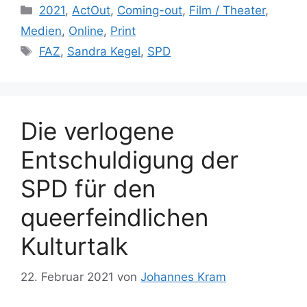
Kategorien
2021
,
ActOut
,
Coming-out
,
Film / Theater
,
Medien
,
Online
,
Print
Schlagwörter
FAZ
,
Sandra Kegel
,
SPD
Die verlogene
Entschuldigung der
SPD für den
queerfeindlichen
Kulturtalk
22. Februar 2021
von
Johannes Kram