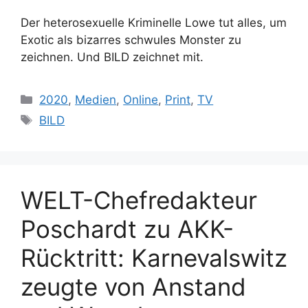
Der heterosexuelle Kriminelle Lowe tut alles, um
Exotic als bizarres schwules Monster zu
zeichnen. Und BILD zeichnet mit.
Kategorien
2020
,
Medien
,
Online
,
Print
,
TV
Schlagwörter
BILD
WELT-Chefredakteur
Poschardt zu AKK-
Rücktritt: Karnevalswitz
zeugte von Anstand