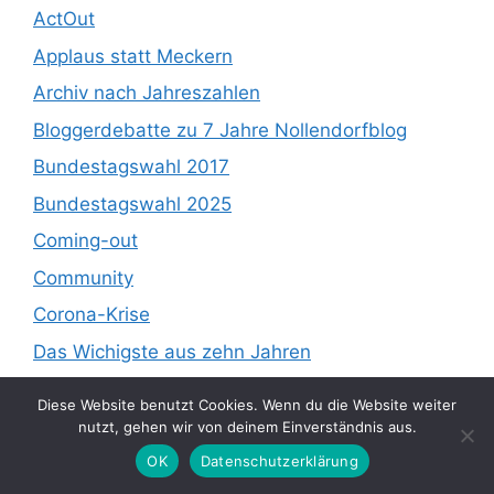
ActOut
Applaus statt Meckern
Archiv nach Jahreszahlen
Bloggerdebatte zu 7 Jahre Nollendorfblog
Bundestagswahl 2017
Bundestagswahl 2025
Coming-out
Community
Corona-Krise
Das Wichigste aus zehn Jahren
Die "Neue Homophobie"
Diese Website benutzt Cookies. Wenn du die Website weiter
Ehe für alle
nutzt, gehen wir von deinem Einverständnis aus.
Film / Theater
OK
Datenschutzerklärung