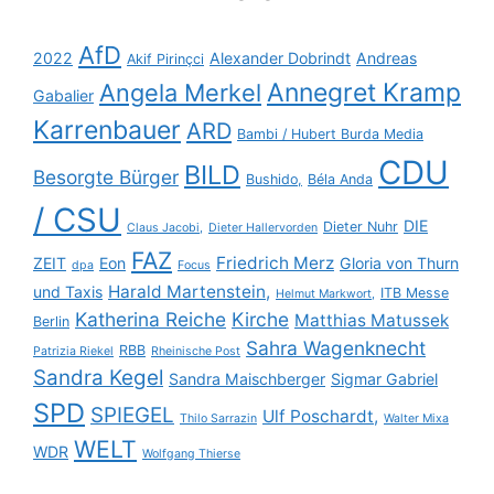
AfD
2022
Alexander Dobrindt
Andreas
Akif Pirinçci
Annegret Kramp
Angela Merkel
Gabalier
Karrenbauer
ARD
Bambi / Hubert Burda Media
CDU
BILD
Besorgte Bürger
Bushido,
Béla Anda
/ CSU
DIE
Dieter Nuhr
Claus Jacobi,
Dieter Hallervorden
FAZ
Friedrich Merz
ZEIT
Eon
Gloria von Thurn
dpa
Focus
Harald Martenstein,
und Taxis
ITB Messe
Helmut Markwort,
Katherina Reiche
Kirche
Matthias Matussek
Berlin
Sahra Wagenknecht
RBB
Patrizia Riekel
Rheinische Post
Sandra Kegel
Sandra Maischberger
Sigmar Gabriel
SPD
SPIEGEL
Ulf Poschardt,
Thilo Sarrazin
Walter Mixa
WELT
WDR
Wolfgang Thierse