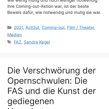
wie wenig mutig und noch weniger notwendig
ihre Coming-out-Aktion war, ist der beste
Beweis dafür, wie notwendig und mutig sie war.
Kategorien
2021
,
ActOut
,
Coming-out
,
Film / Theater
,
Medien
Schlagwörter
FAZ
,
Sandra Kegel
Die Verschwörung der
Opernschwulen: Die
FAS und die Kunst der
gediegenen