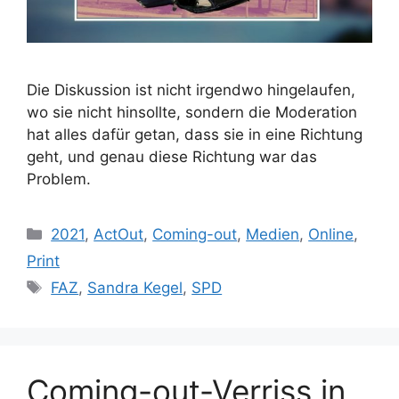
Die Diskussion ist nicht irgendwo hingelaufen,
wo sie nicht hinsollte, sondern die Moderation
hat alles dafür getan, dass sie in eine Richtung
geht, und genau diese Richtung war das
Problem.
Kategorien
2021
,
ActOut
,
Coming-out
,
Medien
,
Online
,
Print
Schlagwörter
FAZ
,
Sandra Kegel
,
SPD
Coming-out-Verriss in