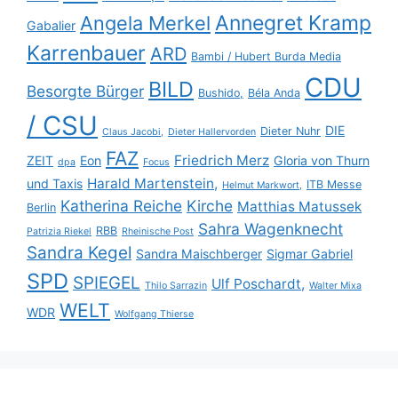
Annegret Kramp
Angela Merkel
Gabalier
Karrenbauer
ARD
Bambi / Hubert Burda Media
CDU
BILD
Besorgte Bürger
Bushido,
Béla Anda
/ CSU
DIE
Dieter Nuhr
Claus Jacobi,
Dieter Hallervorden
FAZ
Friedrich Merz
ZEIT
Eon
Gloria von Thurn
dpa
Focus
Harald Martenstein,
und Taxis
ITB Messe
Helmut Markwort,
Katherina Reiche
Kirche
Matthias Matussek
Berlin
Sahra Wagenknecht
RBB
Patrizia Riekel
Rheinische Post
Sandra Kegel
Sandra Maischberger
Sigmar Gabriel
SPD
SPIEGEL
Ulf Poschardt,
Thilo Sarrazin
Walter Mixa
WELT
WDR
Wolfgang Thierse