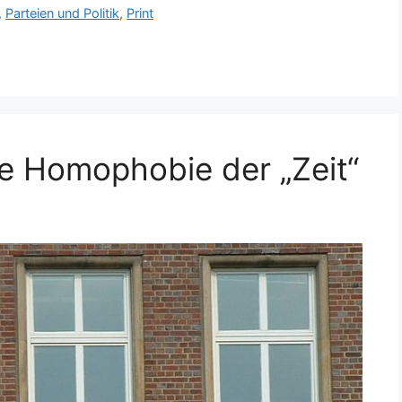
,
Parteien und Politik
,
Print
te Homophobie der „Zeit“