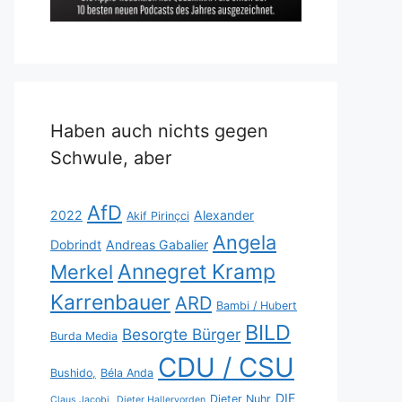
Haben auch nichts gegen
Schwule, aber
AfD
2022
Alexander
Akif Pirinçci
Angela
Dobrindt
Andreas Gabalier
Annegret Kramp
Merkel
Karrenbauer
ARD
Bambi / Hubert
BILD
Besorgte Bürger
Burda Media
CDU / CSU
Bushido,
Béla Anda
DIE
Dieter Nuhr
Claus Jacobi,
Dieter Hallervorden