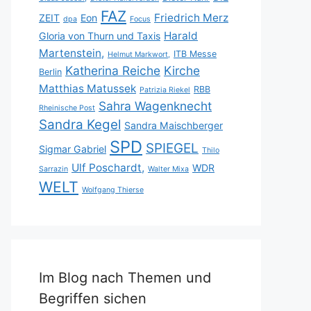
FAZ
Friedrich Merz
ZEIT
Eon
dpa
Focus
Harald
Gloria von Thurn und Taxis
Martenstein,
ITB Messe
Helmut Markwort,
Katherina Reiche
Kirche
Berlin
Matthias Matussek
RBB
Patrizia Riekel
Sahra Wagenknecht
Rheinische Post
Sandra Kegel
Sandra Maischberger
SPD
SPIEGEL
Sigmar Gabriel
Thilo
Ulf Poschardt,
WDR
Sarrazin
Walter Mixa
WELT
Wolfgang Thierse
Im Blog nach Themen und
Begriffen sichen