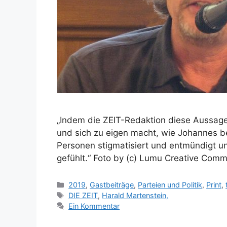
„Indem die ZEIT-Redaktion diese Aussage
und sich zu eigen macht, wie Johannes bet
Personen stigmatisiert und entmündigt und
gefühlt.“ Foto by (c) Lumu Creative Com
Kategorien
2019
,
Gastbeiträge
,
Parteien und Politik
,
Print
,
Schlagwörter
DIE ZEIT
,
Harald Martenstein,
Ein Kommentar