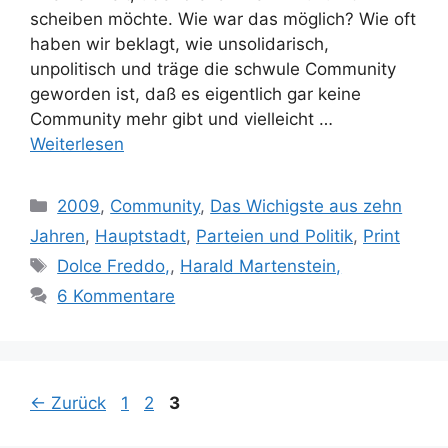
scheiben möchte. Wie war das möglich? Wie oft
haben wir beklagt, wie unsolidarisch,
unpolitisch und träge die schwule Community
geworden ist, daß es eigentlich gar keine
Community mehr gibt und vielleicht …
Weiterlesen
Kategorien
2009
,
Community
,
Das Wichigste aus zehn
Jahren
,
Hauptstadt
,
Parteien und Politik
,
Print
Schlagwörter
Dolce Freddo,
,
Harald Martenstein,
6 Kommentare
Seite
Seite
Seite
←
Zurück
1
2
3