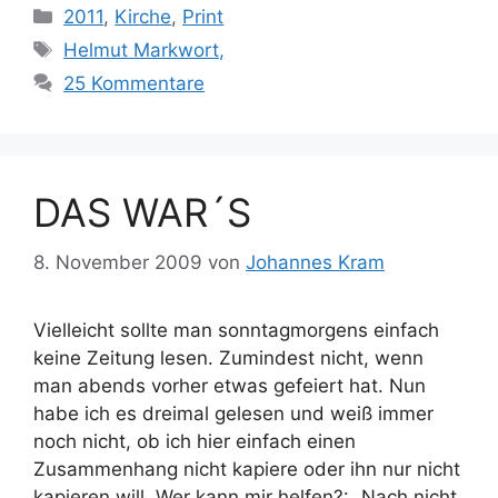
Kategorien
2011
,
Kirche
,
Print
Schlagwörter
Helmut Markwort,
25 Kommentare
DAS WAR´S
8. November 2009
von
Johannes Kram
Vielleicht sollte man sonntagmorgens einfach
keine Zeitung lesen. Zumindest nicht, wenn
man abends vorher etwas gefeiert hat. Nun
habe ich es dreimal gelesen und weiß immer
noch nicht, ob ich hier einfach einen
Zusammenhang nicht kapiere oder ihn nur nicht
kapieren will. Wer kann mir helfen?: „Nach nicht