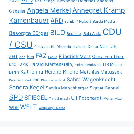
AfD
2022
Alexander Dobrindt
Andreas
Akif Pirinçci
Annegret Kramp
Angela Merkel
Gabalier
Karrenbauer
ARD
Bambi / Hubert Burda Media
CDU
BILD
Besorgte Bürger
Bushido,
Béla Anda
/ CSU
DIE
Dieter Nuhr
Claus Jacobi,
Dieter Hallervorden
FAZ
Friedrich Merz
ZEIT
Eon
Gloria von Thurn
dpa
Focus
Harald Martenstein,
und Taxis
ITB Messe
Helmut Markwort,
Katherina Reiche
Kirche
Matthias Matussek
Berlin
Sahra Wagenknecht
RBB
Patrizia Riekel
Rheinische Post
Sandra Kegel
Sandra Maischberger
Sigmar Gabriel
SPD
SPIEGEL
Ulf Poschardt,
Thilo Sarrazin
Walter Mixa
WELT
WDR
Wolfgang Thierse