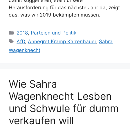
damit suggerieren, stellt unsere
Herausforderung für das nächste Jahr da, zeigt
das, was wir 2019 bekämpfen müssen.
Kategorien
2018
,
Parteien und Politik
Schlagwörter
AfD
,
Annegret Kramp Karrenbauer
,
Sahra
Wagenknecht
Wie Sahra
Wagenknecht Lesben
und Schwule für dumm
verkaufen will