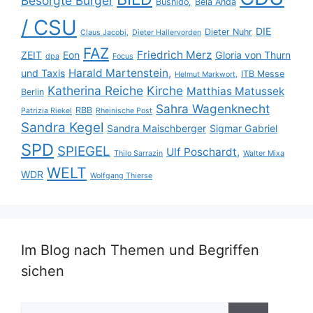
Besorgte Bürger
Bushido,
Béla Anda
/ CSU
DIE
Dieter Nuhr
Claus Jacobi,
Dieter Hallervorden
FAZ
Friedrich Merz
ZEIT
Eon
Gloria von Thurn
dpa
Focus
Harald Martenstein,
und Taxis
ITB Messe
Helmut Markwort,
Katherina Reiche
Kirche
Matthias Matussek
Berlin
Sahra Wagenknecht
RBB
Patrizia Riekel
Rheinische Post
Sandra Kegel
Sandra Maischberger
Sigmar Gabriel
SPD
SPIEGEL
Ulf Poschardt,
Thilo Sarrazin
Walter Mixa
WELT
WDR
Wolfgang Thierse
Im Blog nach Themen und Begriffen
sichen
Suche