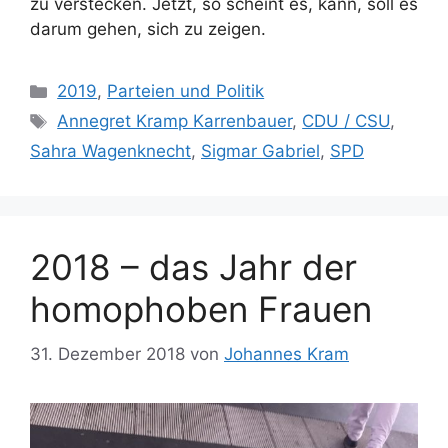
zu verstecken. Jetzt, so scheint es, kann, soll es
darum gehen, sich zu zeigen.
Kategorien
2019
,
Parteien und Politik
Schlagwörter
Annegret Kramp Karrenbauer
,
CDU / CSU
,
Sahra Wagenknecht
,
Sigmar Gabriel
,
SPD
2018 – das Jahr der
homophoben Frauen
31. Dezember 2018
von
Johannes Kram