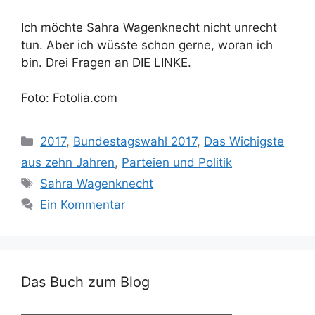
Ich möchte Sahra Wagenknecht nicht unrecht
tun. Aber ich wüsste schon gerne, woran ich
bin. Drei Fragen an DIE LINKE.
Foto: Fotolia.com
Kategorien
2017
,
Bundestagswahl 2017
,
Das Wichigste
aus zehn Jahren
,
Parteien und Politik
Schlagwörter
Sahra Wagenknecht
Ein Kommentar
Das Buch zum Blog