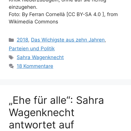
einzugehen.
Foto: By Ferran Cornellà [CC BY-SA 4.0 ], from
Wikimedia Commons
Kategorien
2018
,
Das Wichigste aus zehn Jahren
,
Parteien und Politik
Schlagwörter
Sahra Wagenknecht
18 Kommentare
„Ehe für alle“: Sahra
Wagenknecht
antwortet auf