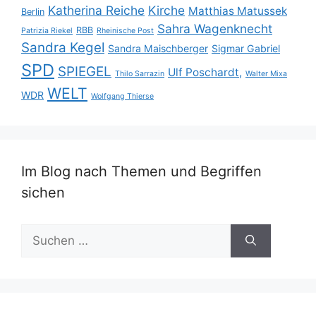
Katherina Reiche
Kirche
Matthias Matussek
Berlin
Sahra Wagenknecht
RBB
Patrizia Riekel
Rheinische Post
Sandra Kegel
Sandra Maischberger
Sigmar Gabriel
SPD
SPIEGEL
Ulf Poschardt,
Thilo Sarrazin
Walter Mixa
WELT
WDR
Wolfgang Thierse
Im Blog nach Themen und Begriffen
sichen
Suche
nach: