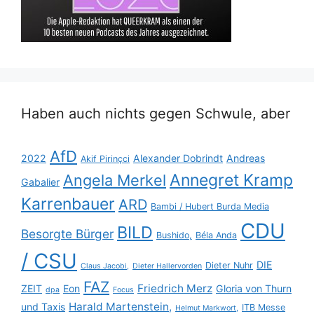
Haben auch nichts gegen Schwule, aber
AfD
2022
Alexander Dobrindt
Andreas
Akif Pirinçci
Annegret Kramp
Angela Merkel
Gabalier
Karrenbauer
ARD
Bambi / Hubert Burda Media
CDU
BILD
Besorgte Bürger
Bushido,
Béla Anda
/ CSU
DIE
Dieter Nuhr
Claus Jacobi,
Dieter Hallervorden
FAZ
Friedrich Merz
ZEIT
Eon
Gloria von Thurn
dpa
Focus
Harald Martenstein,
und Taxis
ITB Messe
Helmut Markwort,