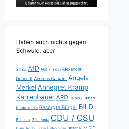
Haben auch nichts gegen
Schwule, aber
AfD
2022
Alexander
Akif Pirinçci
Angela
Dobrindt
Andreas Gabalier
Annegret Kramp
Merkel
Karrenbauer
ARD
Bambi / Hubert
BILD
Besorgte Bürger
Burda Media
CDU / CSU
Bushido,
Béla Anda
DIE
Dieter Nuhr
Claus Jacobi,
Dieter Hallervorden