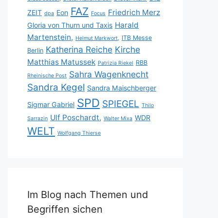
FAZ
Friedrich Merz
ZEIT
Eon
dpa
Focus
Harald
Gloria von Thurn und Taxis
Martenstein,
ITB Messe
Helmut Markwort,
Katherina Reiche
Kirche
Berlin
Matthias Matussek
RBB
Patrizia Riekel
Sahra Wagenknecht
Rheinische Post
Sandra Kegel
Sandra Maischberger
SPD
SPIEGEL
Sigmar Gabriel
Thilo
Ulf Poschardt,
WDR
Sarrazin
Walter Mixa
WELT
Wolfgang Thierse
Im Blog nach Themen und
Begriffen sichen