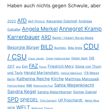
Haben auch nichts gegen Schwule, aber
AfD
2022
Alexander Dobrindt
Andreas
Akif Pirinçci
Annegret Kramp
Angela Merkel
Gabalier
Karrenbauer
ARD
Bambi / Hubert Burda Media
CDU
BILD
Besorgte Bürger
Bushido,
Béla Anda
/ CSU
DIE
Dieter Nuhr
Claus Jacobi,
Dieter Hallervorden
FAZ
Friedrich Merz
ZEIT
Eon
Gloria von Thurn
dpa
Focus
Harald Martenstein,
und Taxis
ITB Messe
Helmut Markwort,
Katherina Reiche
Kirche
Matthias Matussek
Berlin
Sahra Wagenknecht
RBB
Patrizia Riekel
Rheinische Post
Sandra Kegel
Sandra Maischberger
Sigmar Gabriel
SPD
SPIEGEL
Ulf Poschardt,
Thilo Sarrazin
Walter Mixa
WELT
WDR
Wolfgang Thierse