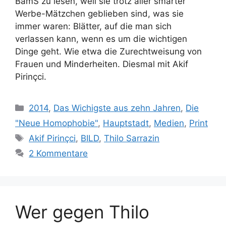
BamS zu lesen, weil sie trotz aller smarter
Werbe-Mätzchen geblieben sind, was sie
immer waren: Blätter, auf die man sich
verlassen kann, wenn es um die wichtigen
Dinge geht. Wie etwa die Zurechtweisung von
Frauen und Minderheiten. Diesmal mit Akif
Pirinçci.
Kategorien
2014
,
Das Wichigste aus zehn Jahren
,
Die
"Neue Homophobie"
,
Hauptstadt
,
Medien
,
Print
Schlagwörter
Akif Pirinçci
,
BILD
,
Thilo Sarrazin
2 Kommentare
Wer gegen Thilo