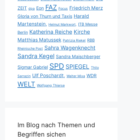
FAZ
Friedrich Merz
ZEIT
Eon
dpa
Focus
Harald
Gloria von Thurn und Taxis
Martenstein,
ITB Messe
Helmut Markwort,
Katherina Reiche
Kirche
Berlin
Matthias Matussek
RBB
Patrizia Riekel
Sahra Wagenknecht
Rheinische Post
Sandra Kegel
Sandra Maischberger
SPD
SPIEGEL
Sigmar Gabriel
Thilo
Ulf Poschardt,
WDR
Sarrazin
Walter Mixa
WELT
Wolfgang Thierse
Im Blog nach Themen und
Begriffen sichen