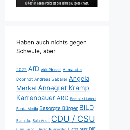
Haben auch nichts gegen
Schwule, aber
AfD
2022
Alexander
Akif Pirinçci
Angela
Dobrindt
Andreas Gabalier
Annegret Kramp
Merkel
Karrenbauer
ARD
Bambi / Hubert
BILD
Besorgte Bürger
Burda Media
CDU / CSU
Bushido,
Béla Anda
DIE
Dieter Nuhr
Claus Jacobi,
Dieter Hallervorden