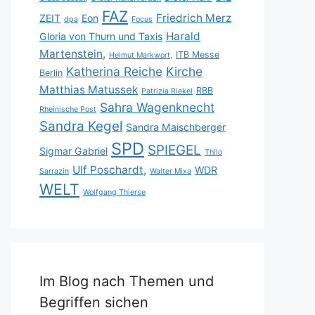
FAZ
Friedrich Merz
ZEIT
Eon
dpa
Focus
Harald
Gloria von Thurn und Taxis
Martenstein,
ITB Messe
Helmut Markwort,
Katherina Reiche
Kirche
Berlin
Matthias Matussek
RBB
Patrizia Riekel
Sahra Wagenknecht
Rheinische Post
Sandra Kegel
Sandra Maischberger
SPD
SPIEGEL
Sigmar Gabriel
Thilo
Ulf Poschardt,
WDR
Sarrazin
Walter Mixa
WELT
Wolfgang Thierse
Im Blog nach Themen und
Begriffen sichen