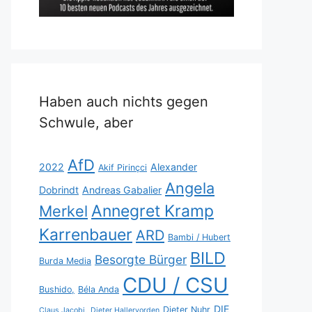
Haben auch nichts gegen
Schwule, aber
AfD
2022
Alexander
Akif Pirinçci
Angela
Dobrindt
Andreas Gabalier
Annegret Kramp
Merkel
Karrenbauer
ARD
Bambi / Hubert
BILD
Besorgte Bürger
Burda Media
CDU / CSU
Bushido,
Béla Anda
DIE
Dieter Nuhr
Claus Jacobi,
Dieter Hallervorden