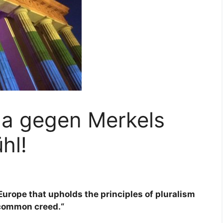
ma gegen Merkels
hl!
urope that upholds the principles of pluralism
 common creed.“