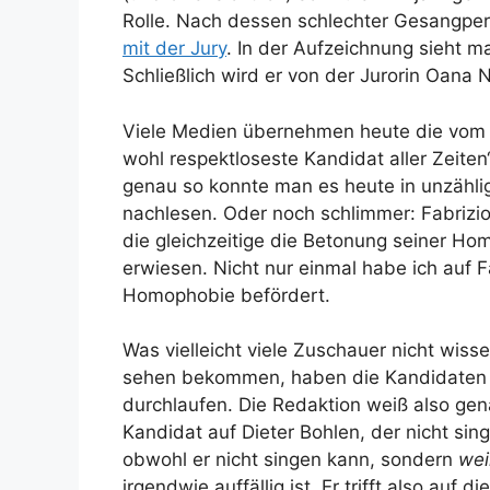
Rolle. Nach dessen schlechter Gesangpe
mit der Jury
. In der Aufzeichnung sieht ma
Schließlich wird er von der Jurorin Oana 
Viele Medien übernehmen heute die vom S
wohl respektloseste Kandidat aller Zeiten
genau so konnte man es heute in unzähli
nachlesen. Oder noch schlimmer: Fabrizi
die gleichzeitige die Betonung seiner H
erwiesen. Nicht nur einmal habe ich auf 
Homophobie befördert.
Was vielleicht viele Zuschauer nicht wiss
sehen bekommen, haben die Kandidaten b
durchlaufen. Die Redaktion weiß also genau
Kandidat auf Dieter Bohlen, der nicht sing
obwohl er nicht singen kann, sondern
wei
irgendwie auffällig ist. Er trifft also auf