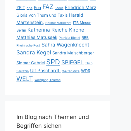
FAZ
Friedrich Merz
ZEIT
Eon
dpa
Focus
Harald
Gloria von Thurn und Taxis
Martenstein,
ITB Messe
Helmut Markwort,
Katherina Reiche
Kirche
Berlin
Matthias Matussek
RBB
Patrizia Riekel
Sahra Wagenknecht
Rheinische Post
Sandra Kegel
Sandra Maischberger
SPD
SPIEGEL
Sigmar Gabriel
Thilo
Ulf Poschardt,
WDR
Sarrazin
Walter Mixa
WELT
Wolfgang Thierse
Im Blog nach Themen und
Begriffen sichen