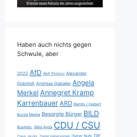
Haben auch nichts gegen
Schwule, aber
AfD
2022
Alexander
Akif Pirinçci
Angela
Dobrindt
Andreas Gabalier
Annegret Kramp
Merkel
Karrenbauer
ARD
Bambi / Hubert
BILD
Besorgte Bürger
Burda Media
CDU / CSU
Bushido,
Béla Anda
DIE
Dieter Nuhr
Claus Jacobi,
Dieter Hallervorden