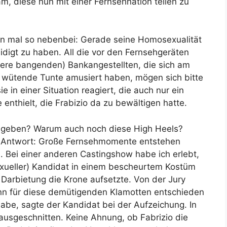
, diese nun mit einer Fernsehnation teilen zu
eben mal so nebenbei: Gerade seine Homosexualität
eidigt zu haben. All die vor den Fernsehgeräten
iere bangenden) Bankangestellten, die sich am
wütende Tunte amusiert haben, mögen sich bitte
e in einer Situation reagiert, die auch nur ein
enthielt, die Frabizio da zu bewältigen hatte.
 geben? Warum auch noch diese High Heels?
e Antwort: Große Fernsehmomente entstehen
 Bei einer anderen Castingshow habe ich erlebt,
exueller) Kandidat in einem bescheurtem Kostüm
 Darbietung die Krone aufsetzte. Von der Jury
nn für diese demütigenden Klamotten entschieden
habe, sagte der Kandidat bei der Aufzeichung. In
ausgeschnitten. Keine Ahnung, ob Fabrizio die