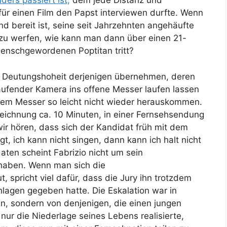
ers passiert ist,
dem jede Distanz und
für einen Film den Papst interviewen durfte. Wenn
d bereit ist, seine seit Jahrzehnten angehäufte
 zu werfen, wie kann man dann über einen 21-
menschgewordenen Poptitan tritt?
ie Deutungshoheit derjenigen übernehmen, deren
laufender Kamera ins offene Messer laufen lassen
dem Messer so leicht nicht wieder herauskommen.
eichnung ca. 10 Minuten, in einer Fernsehsendung
ir hören, dass sich der Kandidat früh mit dem
gt, ich kann nicht singen, dann kann ich halt nicht
ten scheint Fabrizio nicht um sein
haben. Wenn man sich die
pricht viel dafür, dass die Jury ihn trotzdem
chlagen gegeben hatte. Die Eskalation war in
n, sondern von denjenigen, die einen jungen
nur die Niederlage seines Lebens realisierte,