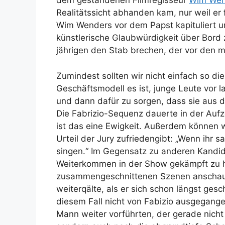
dem gestandenen Filmregisseur
Wim Wend
Realitätssicht abhanden kam, nur weil er 
Wim Wenders vor dem Papst kapituliert un
künstlerische Glaubwürdigkeit über Bord
jährigen den Stab brechen, der vor den 
Zumindest sollten wir nicht einfach so d
Geschäftsmodell es ist, junge Leute vor 
und dann dafür zu sorgen, dass sie aus 
Die Fabrizio-Sequenz dauerte in der Aufz
ist das eine Ewigkeit. Außerdem können w
Urteil der Jury zufriedengibt: „Wenn ihr sa
singen.“ Im Gegensatz zu anderen Kandida
Weiterkommen in der Show gekämpft zu 
zusammengeschnittenen Szenen anschaut, s
weiterqälte, als er sich schon längst ges
diesem Fall nicht von Fabizio ausgegange
Mann weiter vorführten, der gerade nicht 