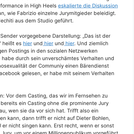
rformance in High Heels
eskalierte die Diskussion
n, wie Fabrizio einzelne Jurymitgieder beleidigt.
Nechiti aus dem Studio geführt.
ender vorgegebene Darstellung: „Das ist der
“ heißt es
hier
und
hier
und
hier
. Und ziemlich
gen Postings in den sozialen Netzwerken
o habe durch sein unverschämtes Verhalten und
omosexualität der Communiy einen Bärendienst
Facebook gelesen, er habe mit seinem Verhalten
en: Vor dem Casting, das wir im Fernsehen zu
ereits ein Casting ohne die prominente Jury
, wen sie da vor sich hat. Trifft also ein
en kann, dann trifft er nicht auf Dieter Bohlen,
l
er nicht singen kann. Erst recht, wenn er sonst
 die Jury, um vor einem Millionenpublikum vorgeführt