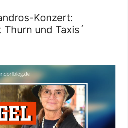
ndros-Konzert:
t Thurn und Taxis´