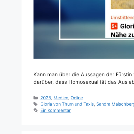
Kann man über die Aussagen der Fürstin w
darüber, dass Homosexualität das Auslebe
Kategorien
2025
,
Medien
,
Online
Schlagwörter
Gloria von Thurn und Taxis
,
Sandra Maischber
Ein Kommentar