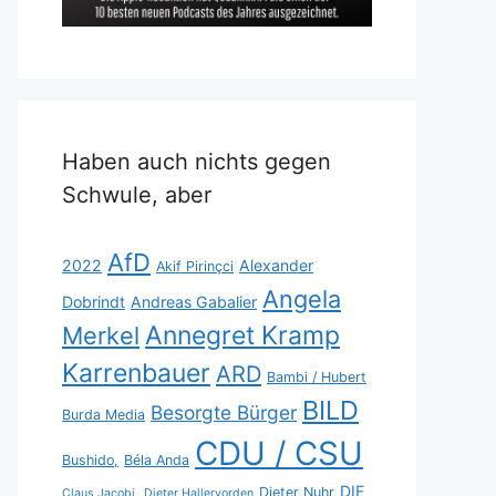
Haben auch nichts gegen
Schwule, aber
AfD
2022
Alexander
Akif Pirinçci
Angela
Dobrindt
Andreas Gabalier
Annegret Kramp
Merkel
Karrenbauer
ARD
Bambi / Hubert
BILD
Besorgte Bürger
Burda Media
CDU / CSU
Bushido,
Béla Anda
DIE
Dieter Nuhr
Claus Jacobi,
Dieter Hallervorden