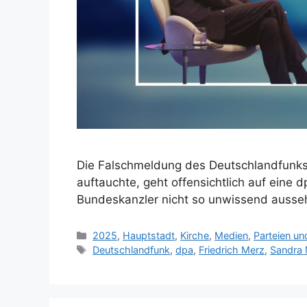
Die Falschmeldung des Deutschlandfunks,
auftauchte, geht offensichtlich auf eine
Bundeskanzler nicht so unwissend aussehe
Kategorien
2025
,
Hauptstadt
,
Kirche
,
Medien
,
Parteien und
Schlagwörter
Deutschlandfunk
,
dpa
,
Friedrich Merz
,
Sandra 