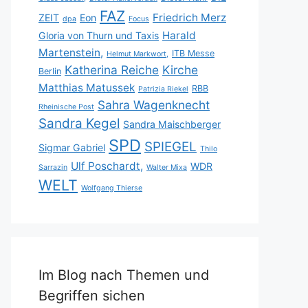
FAZ
Friedrich Merz
ZEIT
Eon
dpa
Focus
Harald
Gloria von Thurn und Taxis
Martenstein,
ITB Messe
Helmut Markwort,
Katherina Reiche
Kirche
Berlin
Matthias Matussek
RBB
Patrizia Riekel
Sahra Wagenknecht
Rheinische Post
Sandra Kegel
Sandra Maischberger
SPD
SPIEGEL
Sigmar Gabriel
Thilo
Ulf Poschardt,
WDR
Sarrazin
Walter Mixa
WELT
Wolfgang Thierse
Im Blog nach Themen und
Begriffen sichen